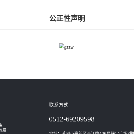
公正性声明
联系方式
0512-69209598
电
等服
地址：苏州市高新区长江路436号绿宝广场2